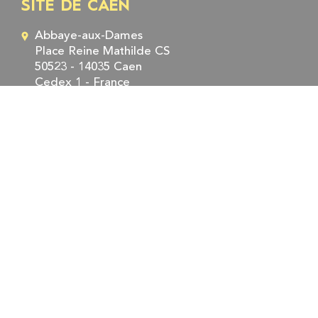
SITE DE CAEN
Abbaye-aux-Dames
Place Reine Mathilde CS
50523 - 14035 Caen
Cedex 1 - France
Tél. : +33 (0)2 31 06 98 98
Fax : +33 (0)2 31 06 95 95
SITE DE ROUEN
5, rue Robert Schuman
CS 21129 - 76 174 Rouen
Cedex - France
Tél. : +33 (0)2 35 52 56 00
Fax : +33 (0)2 35 52 56 56