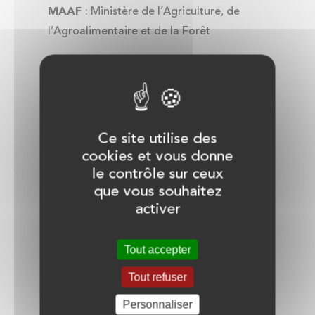
MAAF
: Ministère de l’Agriculture, de
l’Agroalimentaire et de la Forêt
MAEC :
Mesures Agro-
Environnementales et Climatiques
PAC
: Politique agricole commune
Ce site utilise des
cookies et vous donne
PDR
: Programme de développement
le contrôle sur ceux
rural -
Document stratégique régional
que vous souhaitez
activer
validé par la Commission Européenne qui
précise les axes et les priorités
d'investissement du FEADER en région.
Tout accepter
Tout refuser
PSN PAC:
Plan stratégique national de la
Personnaliser
Politique agricole commune