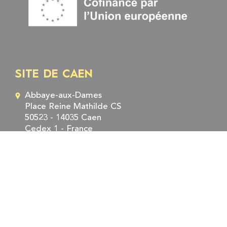
SITE DE CAEN
Abbaye-aux-Dames
Place Reine Mathilde CS
50523 - 14035 Caen
Cedex 1 - France
Tél. : +33 (0)2 31 06 98 98
Fax : +33 (0)2 31 06 95 95
SITE DE ROUEN
5, rue Robert Schuman
CS 21129 - 76 174 Rouen