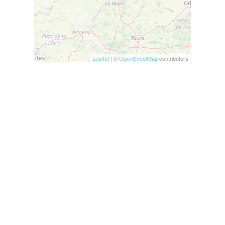
Leaflet
| ©
OpenStreetMap
contributors