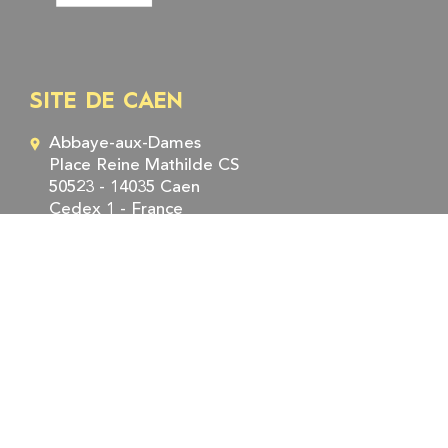
SITE DE CAEN
Abbaye-aux-Dames
Place Reine Mathilde CS
50523 - 14035 Caen
Cedex 1 - France
Tél. : +33 (0)2 31 06 98 98
Fax : +33 (0)2 31 06 95 95
SITE DE ROUEN
5, rue Robert Schuman
CS 21129 - 76 174 Rouen
Cedex - France
Tél. : +33 (0)2 35 52 56 00