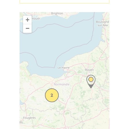
+
−
2