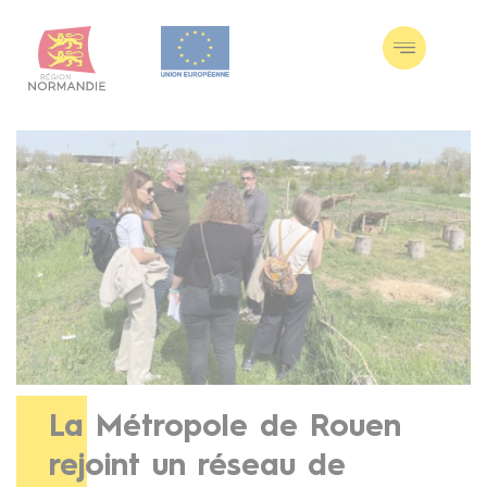
Aller
Panneau de gestion des cookies
au
contenu
principal
La Métropole de Rouen
rejoint un réseau de